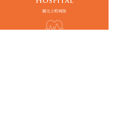
藤元上町病院
SITEMAP
PV:
408711
トップページ
医師のご紹介
病院概要
外来診察について
各診療科
入院案内
一般内科
各部署紹介
リハビリテーション科
栄養部
リハビリ教室について
検査部
回復期リハビリ病棟
求人情報