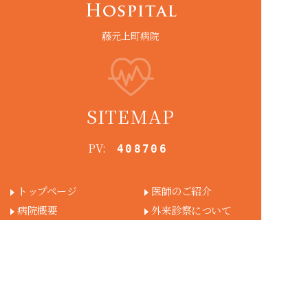
藤元上町病院
SITEMAP
PV:
408706
トップページ
医師のご紹介
病院概要
外来診察について
各診療科
入院案内
一般内科
各部署紹介
リハビリテーション科
栄養部
リハビリ教室について
検査部
回復期リハビリ病棟
求人情報