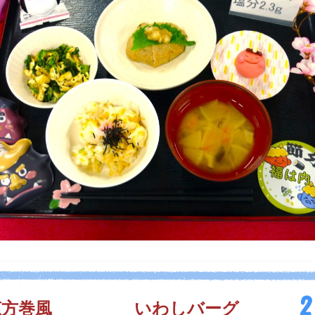
恵方巻風
いわしバーグ