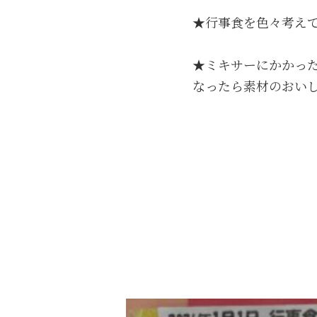
★行事食を色々考え
★ミキサーにかかっ
なったら素材のおい