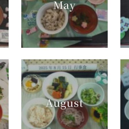
May
August