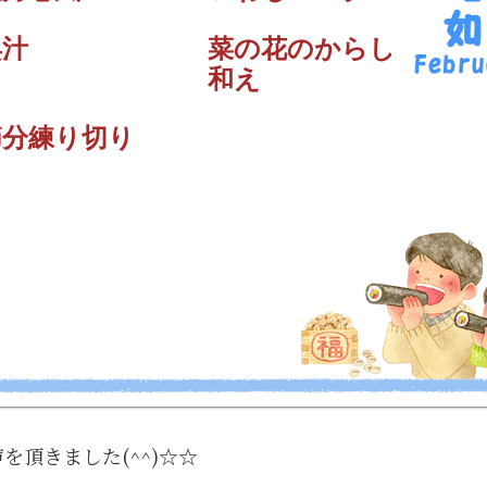
呉汁
菜の花のからし
和え
節分練り切り
を頂きました(^^)☆☆